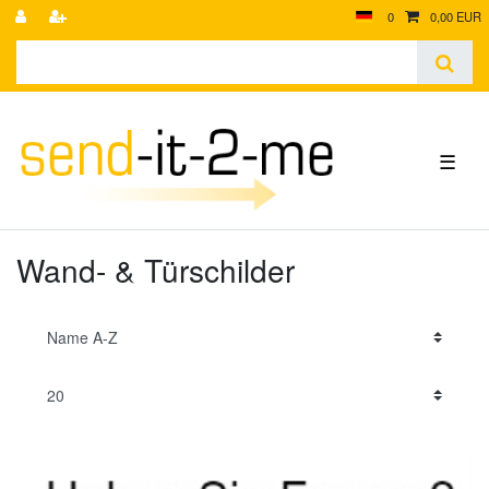
0
0,00 EUR
☰
Wand- & Türschilder