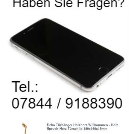
Deko Türhänger Holzherz Willkommen - Holz
Spruch-Herz Türschild 180x160x15mm