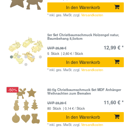
In den Warenkorb
*
inkl. ges. MwSt.
zzgl.
Versandkosten
5er Set Christbaumschmuck Holzengel natur,
Baumbehang 8,5x4cm
12,99 € *
UVP 25,98 €
5
Stück
| 2,60 € / Stück
In den Warenkorb
*
inkl. ges. MwSt.
zzgl.
Versandkosten
-50%
80-tlg Christbaumschmuck Set MDF Anhänger
Weihnachten zum Bemalen
11,60 € *
UVP 23,20 €
80
Stück
| 0,14 € / Stück
In den Warenkorb
*
inkl. ges. MwSt.
zzgl.
Versandkosten