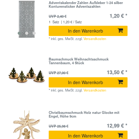
Adventskalender Zahlen Aufkleber 1-24 silber
Konturensticker Adventszahlen
1,20 € *
UVP 2,40 €
1
Satz
| 1,20 € / Satz
In den Warenkorb
*
inkl. ges. MwSt.
zzgl.
Versandkosten
Baumschmuck Weihnachtsschmuck
Tannenbaum, 4 Stück
13,50 € *
UVP 27,00 €
In den Warenkorb
*
inkl. ges. MwSt.
zzgl.
Versandkosten
Christbaumschmuck Holz natur Glocke mit
Engel, Höhe 9cm
12,99 € *
UVP 25,98 €
In den Warenkorb