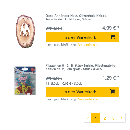
Deko Anhänger Holz, Olivenholz Krippe,
Astscheibe Bethlehem, 6-9cm
4,99 € *
UVP 9,98 €
In den Warenkorb
*
inkl. ges. MwSt.
zzgl.
Versandkosten
Filzzahlen 0 - 9, 48 Stück farbig, Filzstanzteile
Zahlen ca. 2,3 cm groß - Stylex 46465
1,29 € *
UVP 2,58 €
48
Stück
| 0,03 € / Stück
In den Warenkorb
*
inkl. ges. MwSt.
zzgl.
Versandkosten
1
2
3