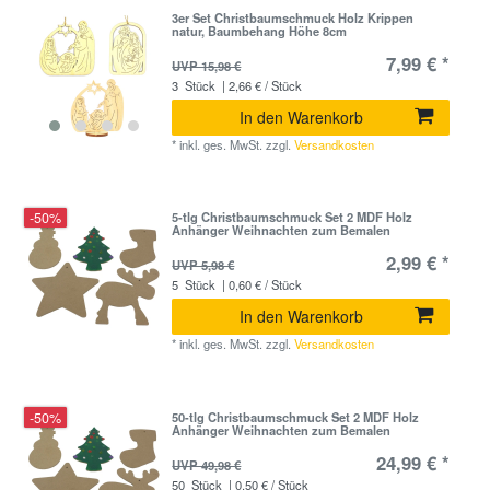
3er Set Christbaumschmuck Holz Krippen
natur, Baumbehang Höhe 8cm
7,99 € *
UVP 15,98 €
3
Stück
| 2,66 € / Stück
In den Warenkorb
*
inkl. ges. MwSt.
zzgl.
Versandkosten
-50%
5-tlg Christbaumschmuck Set 2 MDF Holz
Anhänger Weihnachten zum Bemalen
2,99 € *
UVP 5,98 €
5
Stück
| 0,60 € / Stück
In den Warenkorb
*
inkl. ges. MwSt.
zzgl.
Versandkosten
-50%
50-tlg Christbaumschmuck Set 2 MDF Holz
Anhänger Weihnachten zum Bemalen
24,99 € *
UVP 49,98 €
50
Stück
| 0,50 € / Stück