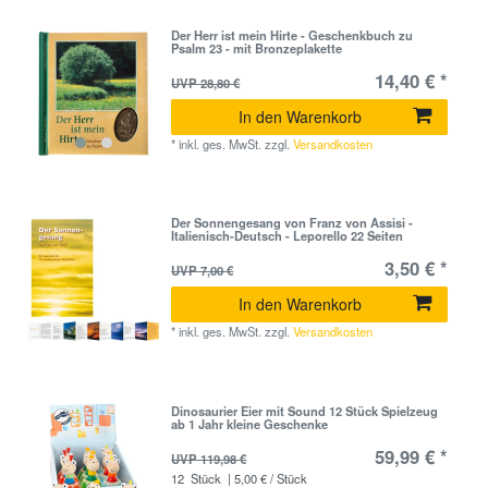
Der Herr ist mein Hirte - Geschenkbuch zu
Psalm 23 - mit Bronzeplakette
14,40 € *
UVP 28,80 €
In den Warenkorb
*
inkl. ges. MwSt.
zzgl.
Versandkosten
Der Sonnengesang von Franz von Assisi -
Italienisch-Deutsch - Leporello 22 Seiten
3,50 € *
UVP 7,00 €
In den Warenkorb
*
inkl. ges. MwSt.
zzgl.
Versandkosten
Dinosaurier Eier mit Sound 12 Stück Spielzeug
ab 1 Jahr kleine Geschenke
59,99 € *
UVP 119,98 €
12
Stück
| 5,00 € / Stück