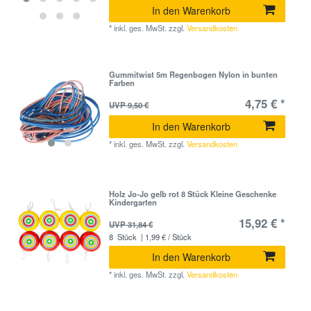
In den Warenkorb
*
inkl. ges. MwSt.
zzgl.
Versandkosten
Gummitwist 5m Regenbogen Nylon in bunten
Farben
4,75 € *
UVP 9,50 €
In den Warenkorb
*
inkl. ges. MwSt.
zzgl.
Versandkosten
Holz Jo-Jo gelb rot 8 Stück Kleine Geschenke
Kindergarten
15,92 € *
UVP 31,84 €
8
Stück
| 1,99 € / Stück
In den Warenkorb
*
inkl. ges. MwSt.
zzgl.
Versandkosten