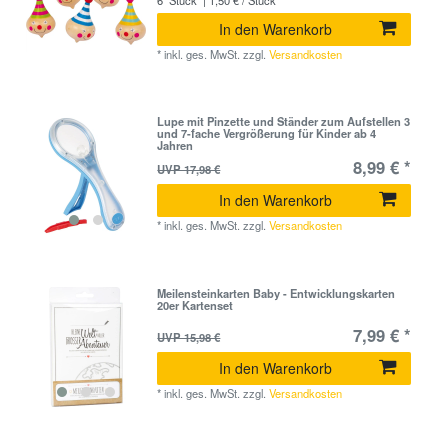
6
Stück
| 1,50 € / Stück
In den Warenkorb
*
inkl. ges. MwSt.
zzgl.
Versandkosten
Lupe mit Pinzette und Ständer zum Aufstellen 3
und 7-fache Vergrößerung für Kinder ab 4
Jahren
8,99 € *
UVP 17,98 €
In den Warenkorb
*
inkl. ges. MwSt.
zzgl.
Versandkosten
Meilensteinkarten Baby - Entwicklungskarten
20er Kartenset
7,99 € *
UVP 15,98 €
In den Warenkorb
*
inkl. ges. MwSt.
zzgl.
Versandkosten