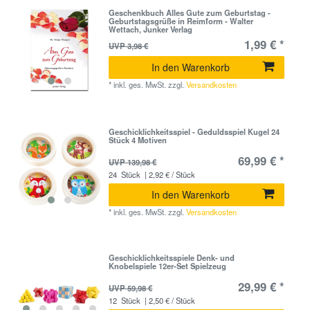
Geschenkbuch Alles Gute zum Geburtstag -
Geburtstagsgrüße in Reimform - Walter
Wettach, Junker Verlag
1,99 € *
UVP 3,98 €
In den Warenkorb
*
inkl. ges. MwSt.
zzgl.
Versandkosten
Geschicklichkeitsspiel - Geduldsspiel Kugel 24
Stück 4 Motiven
69,99 € *
UVP 139,98 €
24
Stück
| 2,92 € / Stück
In den Warenkorb
*
inkl. ges. MwSt.
zzgl.
Versandkosten
Geschicklichkeitsspiele Denk- und
Knobelspiele 12er-Set Spielzeug
29,99 € *
UVP 59,98 €
12
Stück
| 2,50 € / Stück