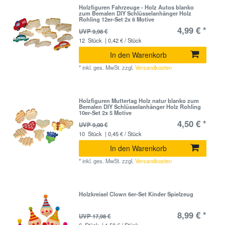
Holzfiguren Fahrzeuge - Holz Autos blanko
zum Bemalen DIY Schlüsselanhänger Holz
Rohling 12er-Set 2x 6 Motive
4,99 € *
UVP 9,98 €
12
Stück
| 0,42 € / Stück
In den Warenkorb
*
inkl. ges. MwSt.
zzgl.
Versandkosten
Holzfiguren Muttertag Holz natur blanko zum
Bemalen DIY Schlüsselanhänger Holz Rohling
10er-Set 2x 5 Motive
4,50 € *
UVP 9,00 €
10
Stück
| 0,45 € / Stück
In den Warenkorb
*
inkl. ges. MwSt.
zzgl.
Versandkosten
Holzkreisel Clown 6er-Set Kinder Spielzeug
8,99 € *
UVP 17,98 €