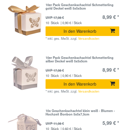
10er Pack Geschenkschachtel Schmetterling
gold Deckel weiß 5x5x5cm
8,99 € *
UVP 17,98 €
10
Stück
| 0,90 € / Stück
In den Warenkorb
*
inkl. ges. MwSt.
zzgl.
Versandkosten
10er Pack Geschenkschachtel Schmetterling
silber Deckel weiß 5x5x5cm
8,99 € *
UVP 17,98 €
10
Stück
| 0,90 € / Stück
In den Warenkorb
*
inkl. ges. MwSt.
zzgl.
Versandkosten
10x Geschenkschachtel klein weiß - Blumen -
Hochzeit Bonbon 5x5x7,5cm
5,99 € *
UVP 11,98 €
10
Stück
| 0,60 € / Stück