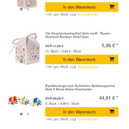
In den Warenkorb
*
inkl. ges. MwSt.
zzgl.
Versandkosten
10x Geschenkschachtel klein weiß - Rosen -
Hochzeit Bonbon 5x5x7,5cm
5,99 € *
UVP 11,98 €
10
Stück
| 0,60 € / Stück
In den Warenkorb
*
inkl. ges. MwSt.
zzgl.
Versandkosten
Baufahrzeuge zum Aufziehen Spielzeugautos
Holz 9 Stück kleine Geschenke
44,91 € *
UVP 89,82 €
9
Stück
| 4,99 € / Stück
In den Warenkorb
*
inkl. ges. MwSt.
zzgl.
Versandkosten