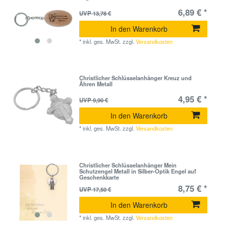
6,89 € *
UVP 13,78 €
In den Warenkorb
*
inkl. ges. MwSt.
zzgl.
Versandkosten
Christlicher Schlüsselanhänger Kreuz und
Ähren Metall
4,95 € *
UVP 9,90 €
In den Warenkorb
*
inkl. ges. MwSt.
zzgl.
Versandkosten
Christlicher Schlüsselanhänger Mein
Schutzengel Metall in Silber-Optik Engel auf
Geschenkkarte
8,75 € *
UVP 17,50 €
In den Warenkorb
*
inkl. ges. MwSt.
zzgl.
Versandkosten