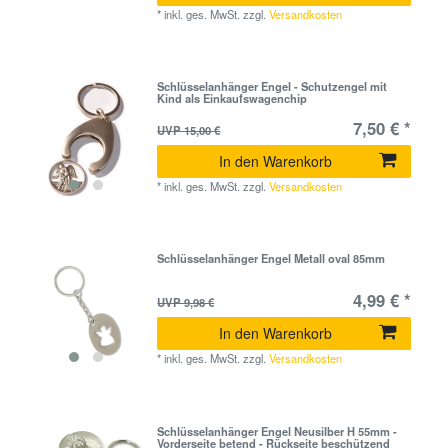
*
inkl. ges. MwSt.
zzgl.
Versandkosten
Schlüsselanhänger Engel - Schutzengel mit
Kind als Einkaufswagenchip
7,50 € *
UVP 15,00 €
In den Warenkorb
*
inkl. ges. MwSt.
zzgl.
Versandkosten
Schlüsselanhänger Engel Metall oval 85mm
4,99 € *
UVP 9,98 €
In den Warenkorb
*
inkl. ges. MwSt.
zzgl.
Versandkosten
Schlüsselanhänger Engel Neusilber H 55mm -
Vorderseite betend - Rückseite beschützend