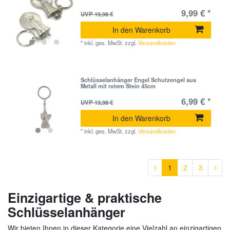
9,99 € *
UVP 19,98 €
In den Warenkorb
*
inkl. ges. MwSt.
zzgl.
Versandkosten
Schlüsselanhänger Engel Schutzengel aus
Metall mit rotem Stein 45cm
6,99 € *
UVP 13,98 €
In den Warenkorb
*
inkl. ges. MwSt.
zzgl.
Versandkosten
1
2
3
Einzigartige & praktische
Schlüsselanhänger
Wir bieten Ihnen in dieser Kategorie eine Vielzahl an einzigartigen