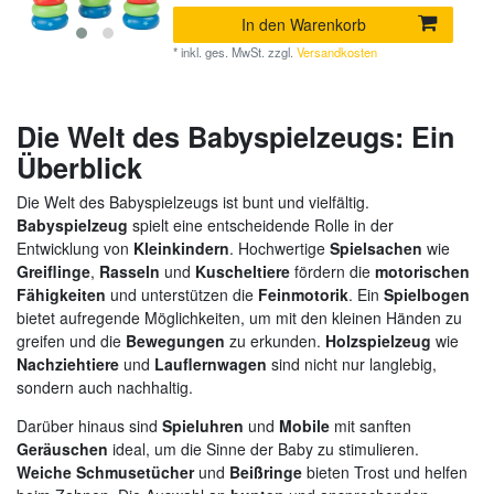
In den Warenkorb
*
inkl. ges. MwSt.
zzgl.
Versandkosten
Die Welt des Babyspielzeugs: Ein
Überblick
Die Welt des Babyspielzeugs ist bunt und vielfältig.
Babyspielzeug
spielt eine entscheidende Rolle in der
Entwicklung von
Kleinkindern
. Hochwertige
Spielsachen
wie
Greiflinge
,
Rasseln
und
Kuscheltiere
fördern die
motorischen
Fähigkeiten
und unterstützen die
Feinmotorik
. Ein
Spielbogen
bietet aufregende Möglichkeiten, um mit den kleinen Händen zu
greifen und die
Bewegungen
zu erkunden.
Holzspielzeug
wie
Nachziehtiere
und
Lauflernwagen
sind nicht nur langlebig,
sondern auch nachhaltig.
Darüber hinaus sind
Spieluhren
und
Mobile
mit sanften
Geräuschen
ideal, um die Sinne der Baby zu stimulieren.
Weiche
Schmusetücher
und
Beißringe
bieten Trost und helfen