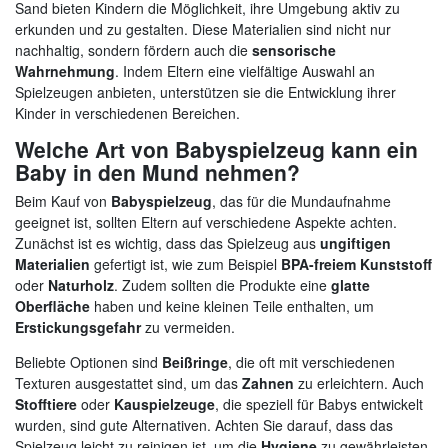
Sand bieten Kindern die Möglichkeit, ihre Umgebung aktiv zu
erkunden und zu gestalten. Diese Materialien sind nicht nur
nachhaltig, sondern fördern auch die
sensorische
Wahrnehmung
. Indem Eltern eine vielfältige Auswahl an
Spielzeugen anbieten, unterstützen sie die Entwicklung ihrer
Kinder in verschiedenen Bereichen.
Welche Art von Babyspielzeug kann ein
Baby in den Mund nehmen?
Beim Kauf von
Babyspielzeug
, das für die Mundaufnahme
geeignet ist, sollten Eltern auf verschiedene Aspekte achten.
Zunächst ist es wichtig, dass das Spielzeug aus
ungiftigen
Materialien
gefertigt ist, wie zum Beispiel
BPA-freiem Kunststoff
oder
Naturholz
. Zudem sollten die Produkte eine
glatte
Oberfläche
haben und keine kleinen Teile enthalten, um
Erstickungsgefahr
zu vermeiden.
Beliebte Optionen sind
Beißringe
, die oft mit verschiedenen
Texturen ausgestattet sind, um das
Zahnen
zu erleichtern. Auch
Stofftiere
oder
Kauspielzeuge
, die speziell für Babys entwickelt
wurden, sind gute Alternativen. Achten Sie darauf, dass das
Spielzeug leicht zu reinigen ist, um die
Hygiene
zu gewährleisten.