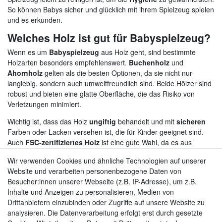
So können Babys sicher und glücklich mit ihrem Spielzeug spielen
und es erkunden.
Welches Holz ist gut für Babyspielzeug?
Wenn es um
Babyspielzeug
aus Holz geht, sind bestimmte
Holzarten besonders empfehlenswert.
Buchenholz
und
Ahornholz
gelten als die besten Optionen, da sie nicht nur
langlebig, sondern auch umweltfreundlich sind. Beide Hölzer sind
robust und bieten eine glatte Oberfläche, die das Risiko von
Verletzungen minimiert.
Wichtig ist, dass das Holz
ungiftig
behandelt und mit
sicheren
Farben oder Lacken versehen ist, die für Kinder geeignet sind.
Auch
FSC-zertifiziertes Holz
ist eine gute Wahl, da es aus
nachhaltiger Forstwirtschaft stammt. Achten Sie darauf, dass das
Wir verwenden Cookies und ähnliche Technologien auf unserer
Spielzeug keine kleinen Teile enthält, die verschluckt werden
Website und verarbeiten personenbezogene Daten von
könnten. Auf diese Weise können Sie sicherstellen, dass das
Besucher:innen unserer Webseite (z.B. IP-Adresse), um z.B.
Spielzeug sowohl
sicher
als auch
nachhaltig
ist, während Ihr
Inhalte und Anzeigen zu personalisieren, Medien von
Baby spielerisch die Welt entdeckt.
Drittanbietern einzubinden oder Zugriffe auf unsere Website zu
Worauf sollte beim Kauf von Spielzeug
analysieren. Die Datenverarbeitung erfolgt erst durch gesetzte