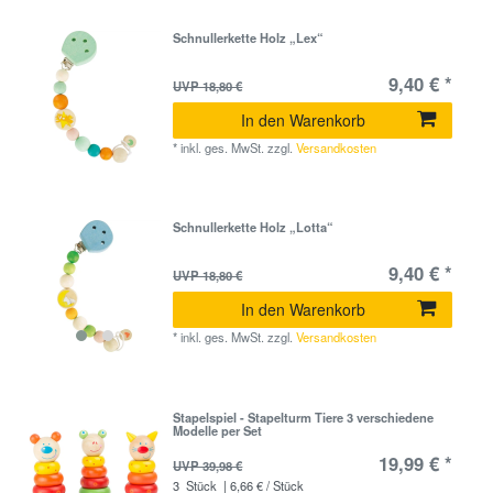
Schnullerkette Holz „Lex“
9,40 € *
UVP 18,80 €
In den Warenkorb
*
inkl. ges. MwSt.
zzgl.
Versandkosten
Schnullerkette Holz „Lotta“
9,40 € *
UVP 18,80 €
In den Warenkorb
*
inkl. ges. MwSt.
zzgl.
Versandkosten
Stapelspiel - Stapelturm Tiere 3 verschiedene
Modelle per Set
19,99 € *
UVP 39,98 €
3
Stück
| 6,66 € / Stück