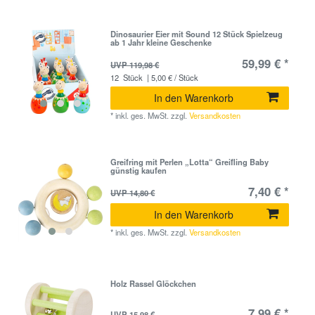
Dinosaurier Eier mit Sound 12 Stück Spielzeug
ab 1 Jahr kleine Geschenke
59,99 € *
UVP 119,98 €
12
Stück
| 5,00 € / Stück
In den Warenkorb
*
inkl. ges. MwSt.
zzgl.
Versandkosten
Greifring mit Perlen „Lotta“ Greifling Baby
günstig kaufen
7,40 € *
UVP 14,80 €
In den Warenkorb
*
inkl. ges. MwSt.
zzgl.
Versandkosten
Holz Rassel Glöckchen
7,99 € *
UVP 15,98 €