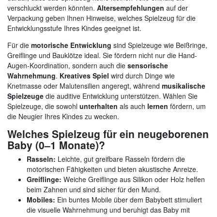
verschluckt werden könnten.
Altersempfehlungen
auf der
Verpackung geben Ihnen Hinweise, welches Spielzeug für die
Entwicklungsstufe Ihres Kindes geeignet ist.
Für die
motorische Entwicklung
sind Spielzeuge wie Beißringe,
Greiflinge und Bauklötze ideal. Sie fördern nicht nur die Hand-
Augen-Koordination, sondern auch die
sensorische
Wahrnehmung
.
Kreatives Spiel
wird durch Dinge wie
Knetmasse oder Malutensilien angeregt, während
musikalische
Spielzeuge
die auditive Entwicklung unterstützen. Wählen Sie
Spielzeuge, die sowohl
unterhalten
als auch
lernen
fördern, um
die Neugier Ihres Kindes zu wecken.
Welches Spielzeug für ein neugeborenen
Baby (0–1 Monate)?
Rasseln:
Leichte, gut greifbare Rasseln fördern die
motorischen Fähigkeiten und bieten akustische Anreize.
Greiflinge:
Weiche Greiflinge aus Silikon oder Holz helfen
beim Zahnen und sind sicher für den Mund.
Mobiles:
Ein buntes Mobile über dem Babybett stimuliert
die visuelle Wahrnehmung und beruhigt das Baby mit