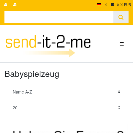
0
0,00 EUR
☰
Babyspielzeug