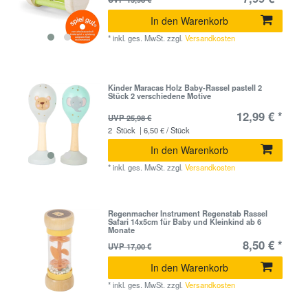
In den Warenkorb
*
inkl. ges. MwSt.
zzgl.
Versandkosten
Kinder Maracas Holz Baby-Rassel pastell 2
Stück 2 verschiedene Motive
12,99 € *
UVP 25,98 €
2
Stück
| 6,50 € / Stück
In den Warenkorb
*
inkl. ges. MwSt.
zzgl.
Versandkosten
Regenmacher Instrument Regenstab Rassel
Safari 14x5cm für Baby und Kleinkind ab 6
Monate
8,50 € *
UVP 17,00 €
In den Warenkorb
*
inkl. ges. MwSt.
zzgl.
Versandkosten