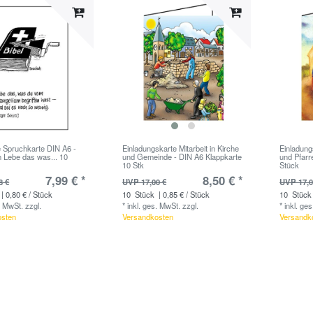
e Spruchkarte DIN A6 -
Einladungskarte Mitarbeit in Kirche
Einladungs
n Lebe das was... 10
und Gemeinde - DIN A6 Klappkarte
und Pfarr
10 Stk
Stück
7,99 € *
8,50 € *
8 €
UVP 17,00 €
UVP 17,0
| 0,80 € / Stück
10
Stück
| 0,85 € / Stück
10
Stück
. MwSt.
zzgl.
*
inkl. ges. MwSt.
zzgl.
*
inkl. ge
osten
Versandkosten
Versandk