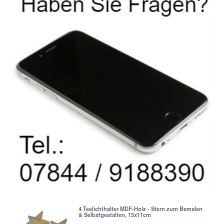
4 Teelichthalter MDF-Holz - Stern zum Bemalen
& Selbstgestalten, 15x11cm