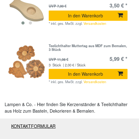
3,50 € *
UVP 7,00 €
In den Warenkorb
*
inkl. ges. MwSt.
zzgl.
Versandkosten
Teelichthalter Muttertag aus MDF zum Bemalen,
3 Stück
5,99 € *
UVP 11,98 €
3
Stück
| 2,00 € / Stück
In den Warenkorb
*
inkl. ges. MwSt.
zzgl.
Versandkosten
Lampen & Co. - Hier finden Sie Kerzenständer & Teelichthalter
aus Holz zum Basteln, Dekorieren & Bemalen.
KONTAKTFORMULAR