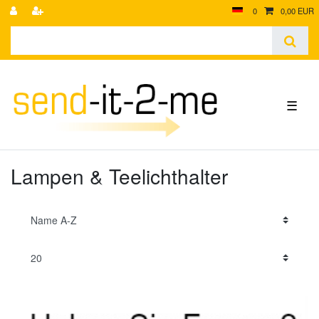
0
0,00 EUR
☰
Lampen & Teelichthalter