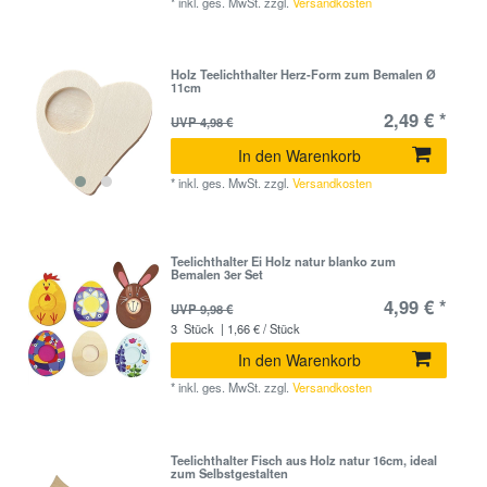
*
inkl. ges. MwSt.
zzgl.
Versandkosten
Holz Teelichthalter Herz-Form zum Bemalen Ø
11cm
2,49 € *
UVP 4,98 €
In den Warenkorb
*
inkl. ges. MwSt.
zzgl.
Versandkosten
Teelichthalter Ei Holz natur blanko zum
Bemalen 3er Set
4,99 € *
UVP 9,98 €
3
Stück
| 1,66 € / Stück
In den Warenkorb
*
inkl. ges. MwSt.
zzgl.
Versandkosten
Teelichthalter Fisch aus Holz natur 16cm, ideal
zum Selbstgestalten