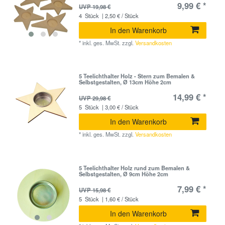
9,99 € *
UVP 19,98 €
4
Stück
| 2,50 € / Stück
In den Warenkorb
*
inkl. ges. MwSt.
zzgl.
Versandkosten
5 Teelichthalter Holz - Stern zum Bemalen &
Selbstgestalten, Ø 13cm Höhe 2cm
14,99 € *
UVP 29,98 €
5
Stück
| 3,00 € / Stück
In den Warenkorb
*
inkl. ges. MwSt.
zzgl.
Versandkosten
5 Teelichthalter Holz rund zum Bemalen &
Selbstgestalten, Ø 9cm Höhe 2cm
7,99 € *
UVP 15,98 €
5
Stück
| 1,60 € / Stück
In den Warenkorb