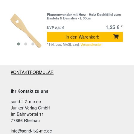
Pfannenwender mit Herz - Holz Kochlöffel zum
Basteln & Bemalen - L 30cm
1,25 € *
UVP 2,50 €
In den Warenkorb
*
inkl. ges. MwSt.
zzgl.
Versandkosten
KONTAKTFORMULAR
Ihr Kontakt zu uns
send-it-2-me.de
Junker Verlag GmbH
Im Bahnwörtel 11
77866 Rheinau
info@send-it-2-me.de