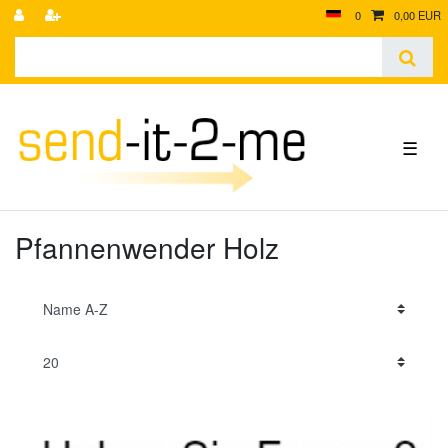
0
0,00 EUR
☰
Pfannenwender Holz