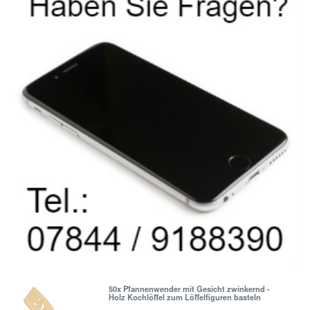
50x Pfannenwender mit Gesicht zwinkernd -
Holz Kochlöffel zum Löffelfiguren basteln