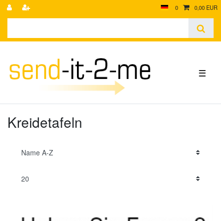
0
0,00 EUR
☰
Kreidetafeln