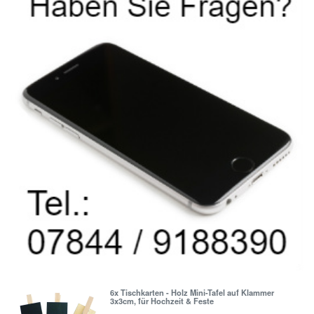
6x Tischkarten - Holz Mini-Tafel auf Klammer
3x3cm, für Hochzeit & Feste