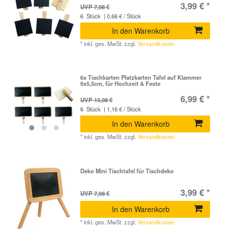
3,99 € *
UVP 7,98 €
6
Stück
| 0,66 € / Stück
In den Warenkorb
*
inkl. ges. MwSt.
zzgl.
Versandkosten
6x Tischkarten Platzkarten Tafel auf Klammer
9x5,5cm, für Hochzeit & Feste
6,99 € *
UVP 13,98 €
6
Stück
| 1,16 € / Stück
In den Warenkorb
*
inkl. ges. MwSt.
zzgl.
Versandkosten
Deko Mini Tischtafel für Tischdeko
3,99 € *
UVP 7,98 €
In den Warenkorb
*
inkl. ges. MwSt.
zzgl.
Versandkosten