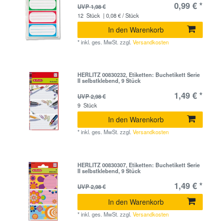
0,99 € *
UVP 1,98 €
12
Stück
| 0,08 € / Stück
In den Warenkorb
*
inkl. ges. MwSt.
zzgl.
Versandkosten
HERLITZ 00830232, Etiketten: Buchetikett Serie
II selbstklebend, 9 Stück
1,49 € *
UVP 2,98 €
9
Stück
In den Warenkorb
*
inkl. ges. MwSt.
zzgl.
Versandkosten
HERLITZ 00830307, Etiketten: Buchetikett Serie
II selbstklebend, 9 Stück
1,49 € *
UVP 2,98 €
In den Warenkorb
*
inkl. ges. MwSt.
zzgl.
Versandkosten