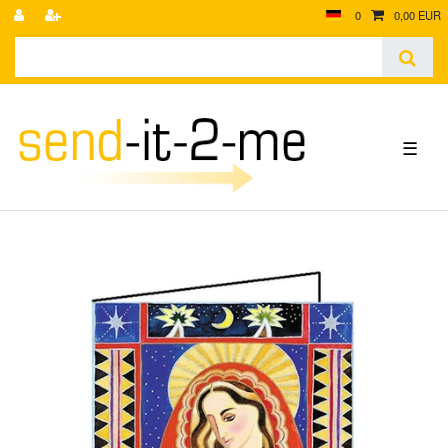
0
0,00 EUR
☰