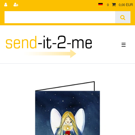
0
0,00 EUR
☰