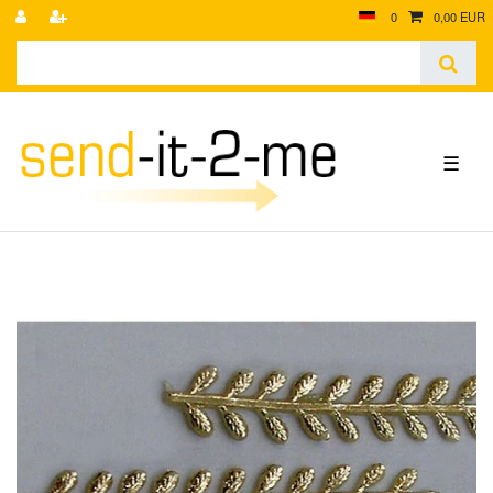
0
0,00 EUR
☰