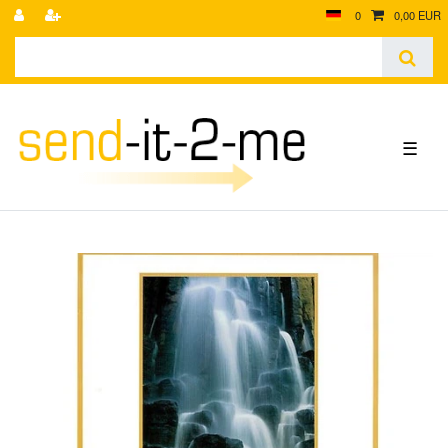
0
0,00 EUR
☰