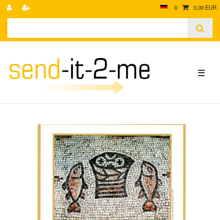
0
0,00 EUR
☰