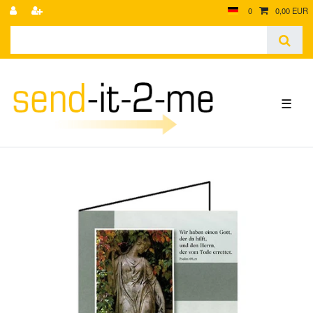
0
0,00 EUR
☰