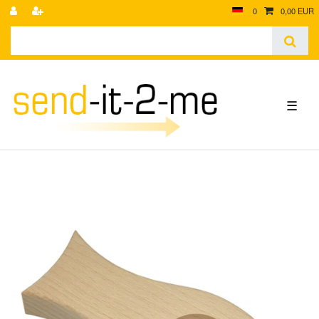
0
0,00 EUR
☰