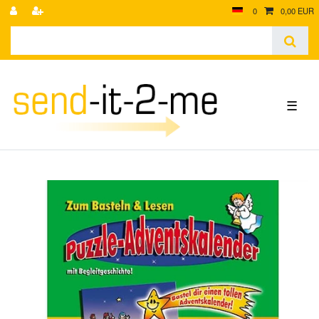
0
0,00 EUR
☰