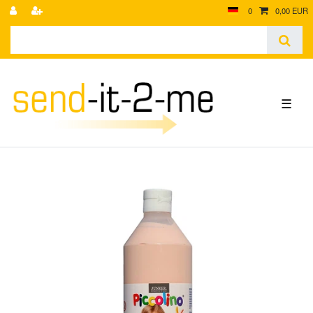
0
0,00 EUR
☰