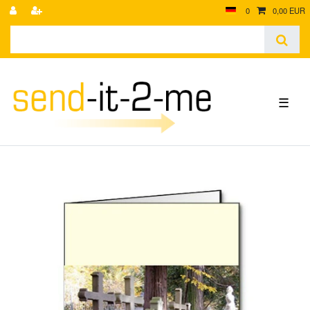
0
0,00 EUR
☰