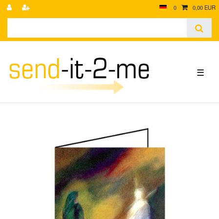
0
0,00 EUR
☰