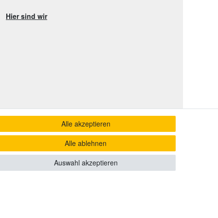
Hier sind wir
Alle akzeptieren
Alle ablehnen
Auswahl akzeptieren
yright 2020 send-it-2-me.de. Alle Rechte vorbehalten.