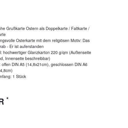
iche Grußkarte Ostern als Doppelkarte / Faltkarte /
rte
gsvolle Osterkarte mit dem religiösen Motiv: Das
rab - Er ist auferstanden
l: hochwertiger Glanzkarton 220 g/qm (Außenseite
d, Innenseite beschreibbar)
 offen DIN A5 (14,8x21cm), geschlossen DIN A6
14,8cm)
mfang: 1 Stück
*
UR