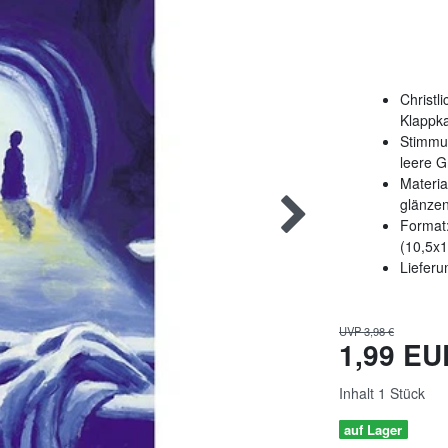
Christl
Klappka
Stimmun
leere G
Materia
glänzen
Format:
(10,5x
Lieferu
UVP 3,98 €
1,99 E
Inhalt
1
Stück
auf Lager