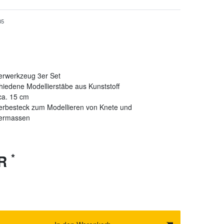
35
erwerkzeug 3er Set
hiedene Modellierstäbe aus Kunststoff
ca. 15 cm
erbesteck zum Modellieren von Knete und
iermassen
*
UR