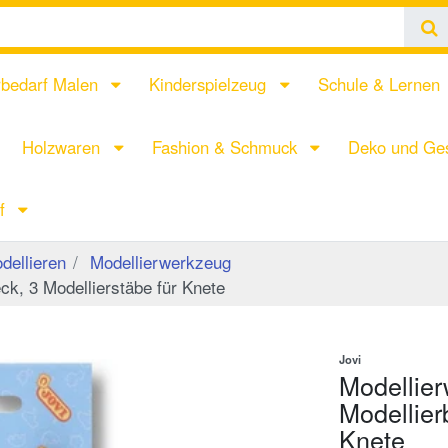
rbedarf Malen
Kinderspielzeug
Schule & Lernen
Holzwaren
Fashion & Schmuck
Deko und Ges
rf
dellieren
Modellierwerkzeug
eck, 3 Modellierstäbe für Knete
Jovi
Modellier
Modellier
Knete