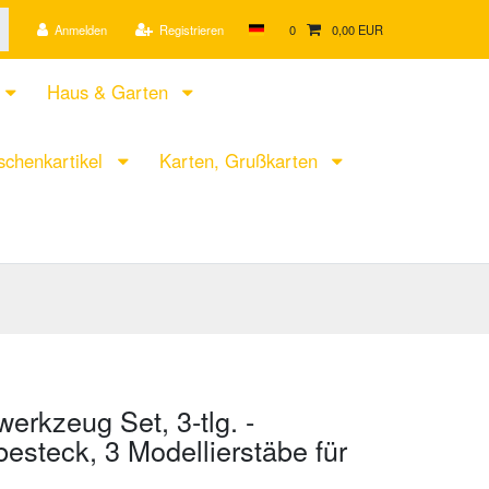
Anmelden
Registrieren
0
0,00 EUR
Haus & Garten
chenkartikel
Karten, Grußkarten
werkzeug Set, 3-tlg. -
besteck, 3 Modellierstäbe für