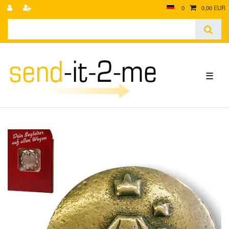
0
0,00 EUR
☰