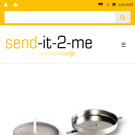
0
0,00 EUR
☰