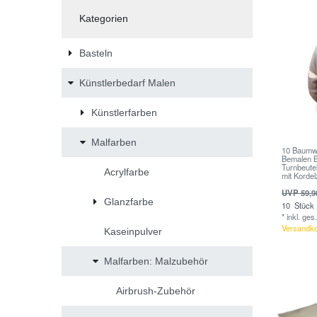
Kategorien
Basteln
Künstlerbedarf Malen
Künstlerfarben
Malfarben
10 Baumw
Bemalen B
Turnbeute
Acrylfarbe
mit Korde
UVP 59,9
Glanzfarbe
10
Stück
*
inkl. ges
Versandk
Kaseinpulver
Malfarben: Malzubehör
Airbrush-Zubehör