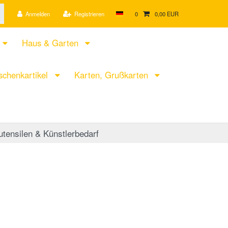
Anmelden
Registrieren
0
0,00 EUR
Haus & Garten
chenkartikel
Karten, Grußkarten
tensilen & Künstlerbedarf