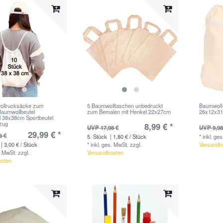
ollrucksäcke zum
5 Baumwolltaschen unbedruckt
Baumwoll
aumwollbeutel
zum Bemalen mit Henkel 22x27cm
26x12x3
l 38x38cm Sportbeutel
lzug
8,99 € *
UVP 17,98 €
UVP 9,98
29,99 € *
8 €
5
Stück
| 1,80 € / Stück
*
inkl. ge
| 3,00 € / Stück
*
inkl. ges. MwSt.
zzgl.
Versandk
. MwSt.
zzgl.
Versandkosten
osten