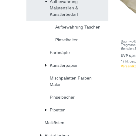
Aufbewahrung
Malutensilen &
Künstlerbedarf
Aufbewahrung Taschen
Pinselhalter
Baumwollt
Tragetasc
Bemalen 
Farbnäpfe
UVP 5,98
*
inkl. ges
Künstlerpapier
Versandk
Mischpaletten Farben
Malen
Pinselbecher
Pipetten
Malkästen
Plakatfarben