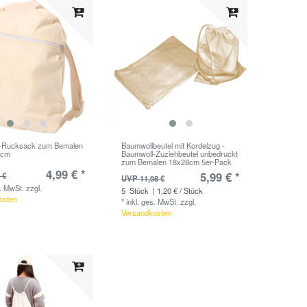
-Rucksack zum Bemalen
Baumwollbeutel mit Kordelzug -
1cm
Baumwoll-Zuziehbeutel unbedruckt
zum Bemalen 18x28cm 5er-Pack
4,99 € *
5,99 € *
 €
UVP 11,98 €
s. MwSt.
zzgl.
5
Stück
| 1,20 € / Stück
osten
*
inkl. ges. MwSt.
zzgl.
Versandkosten