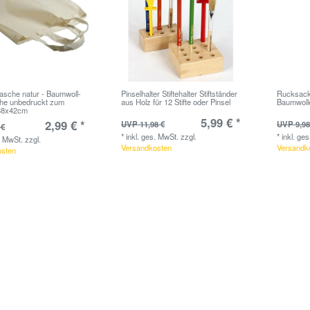
asche natur - Baumwoll-
Pinselhalter Stiftehalter Stiftständer
Rucksack
he unbedruckt zum
aus Holz für 12 Stifte oder Pinsel
Baumwoll
38x42cm
5,99 € *
2,99 € *
UVP 11,98 €
UVP 9,98
 €
*
inkl. ges. MwSt.
zzgl.
*
inkl. ge
. MwSt.
zzgl.
Versandkosten
Versandk
osten