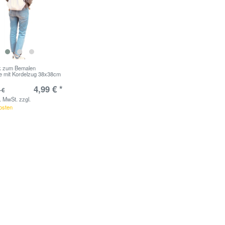
 zum Bemalen
e mit Kordelzug 38x38cm
4,99 € *
 €
s. MwSt.
zzgl.
osten