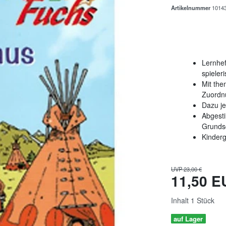
Artikelnummer
1014
Lernhef
spieleri
Mit the
Zuordn
Dazu je
Abgesti
Grunds
Kinderg
UVP 23,00 €
11,50 
Inhalt
1
Stück
auf Lager