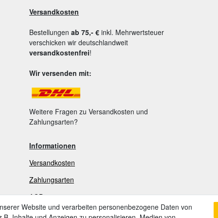
Versandkosten
Bestellungen
ab 75,- €
inkl. Mehrwertsteuer
verschicken wir deutschlandweit
versandkostenfrei
!
Wir versenden mit:
Weitere Fragen zu Versandkosten und
Zahlungsarten?
Informationen
Versandkosten
Zahlungsarten
AGB
unserer Website und verarbeiten personenbezogene Daten von
Widerrufsrecht
.B. Inhalte und Anzeigen zu personalisieren, Medien von