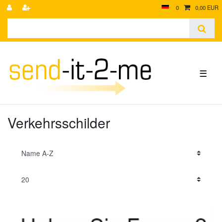
0
0,00 EUR
☰
Verkehrsschilder