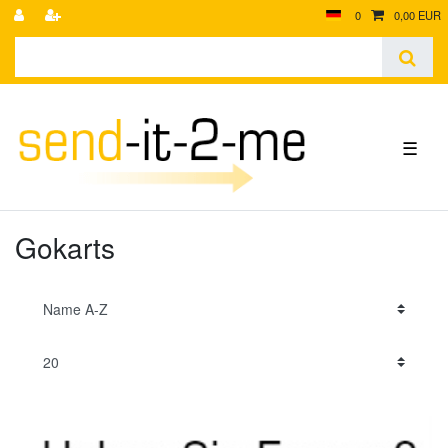
0
0,00 EUR
☰
Gokarts