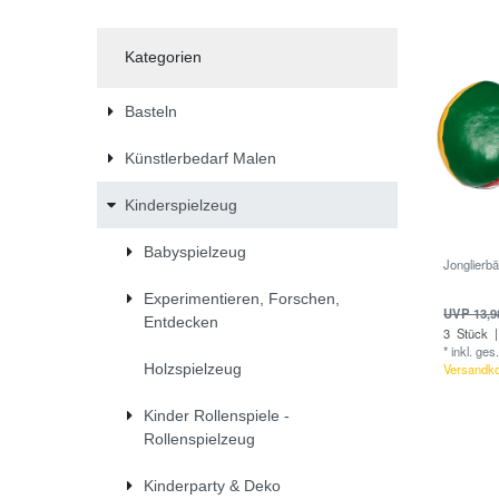
Kategorien
Basteln
Künstlerbedarf Malen
Kinderspielzeug
Babyspielzeug
Jonglierbä
Experimentieren, Forschen,
UVP 13,9
Entdecken
3
Stück
|
*
inkl. ges
Holzspielzeug
Versandk
Kinder Rollenspiele -
Rollenspielzeug
Kinderparty & Deko