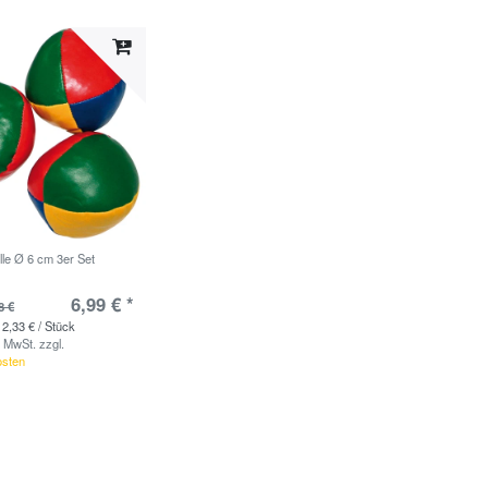
lle Ø 6 cm 3er Set
6,99 € *
8 €
 2,33 € / Stück
. MwSt.
zzgl.
osten