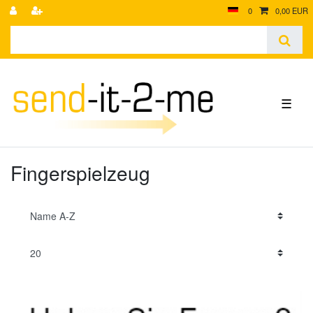
0
0,00 EUR
☰
Fingerspielzeug