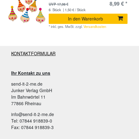
8,99 € *
UVP 17,98 €
6
Stück
| 1,50 € / Stück
In den Warenkorb
*
inkl. ges. MwSt.
zzgl.
Versandkosten
KONTAKTFORMULAR
Ihr Kontakt zu uns
send-it-2-me.de
Junker Verlag GmbH
Im Bahnwörtel 11
77866 Rheinau
info@send-it-2-me.de
Tel: 07844 918839-0
Fax: 07844 918839-3