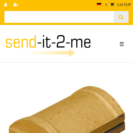
0
0,00 EUR
☰