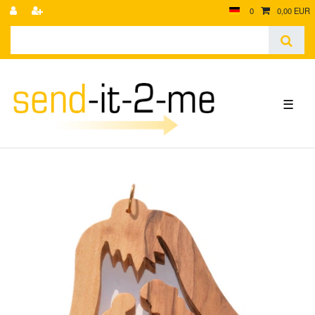
0
0,00 EUR
☰