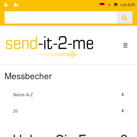
0
0,00 EUR
☰
Messbecher