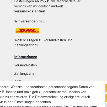
Bestellungen
ab 75,- €
inkl. Mehrwertsteuer
verschicken wir deutschlandweit
versandkostenfrei
!
Wir versenden mit:
Weitere Fragen zu Versandkosten und
Zahlungsarten?
Informationen
Versandkosten
Zahlungsarten
AGB
unserer Website und verarbeiten personenbezogene Daten von
Widerrufsrecht
.B. Inhalte und Anzeigen zu personalisieren, Medien von
ite zu analysieren. Die Datenverarbeitung erfolgt erst durch
Widerrufsformular
 wir in den Einstellungen benennen.
Datenschutzerklärung
nd eines berechtigten Interesses erfolgen. Die Zustimmung kann