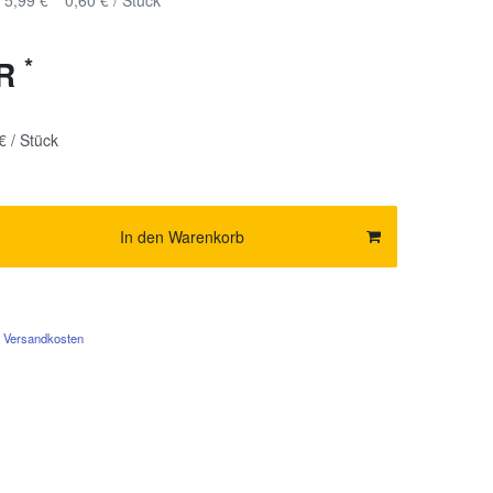
5,99 €
0,60 € / Stück
*
UR
€ / Stück
In den Warenkorb
Versandkosten