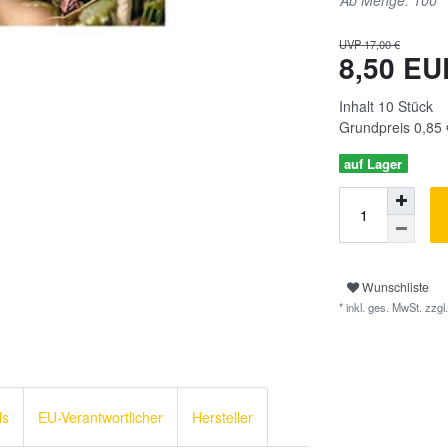
Ab Menge: 100
UVP 17,00 €
8,50 E
Inhalt
10
Stück
Grundpreis
0,85 
auf Lager
Wunschliste
* inkl. ges. MwSt. zzgl.
ls
EU-Verantwortlicher
Hersteller