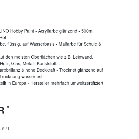
NO Hobby Paint - Acrylfarbe glänzend - 500ml,
Rot
rbe, flüssig, auf Wasserbasis - Malfarbe für Schule &
auf den meisten Oberflächen wie z.B. Leinwand,
Holz, Glas, Metall, Kunststoff...
rbbrillanz & hohe Deckkraft - Trocknet glänzend auf
Trocknung wasserfest.
ellt in Europa - Hersteller mehrfach umweltzertifiziert
*
UR
 € / L