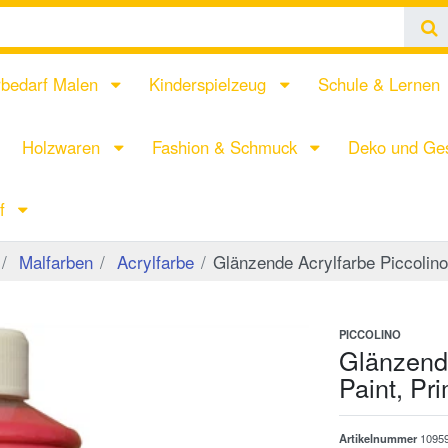
rbedarf Malen
Kinderspielzeug
Schule & Lernen
Holzwaren
Fashion & Schmuck
Deko und Ges
rf
Malfarben
Acrylfarbe
Glänzende Acrylfarbe Piccolin
PICCOLINO
Glänzende
Paint, Pr
Artikelnummer
1095