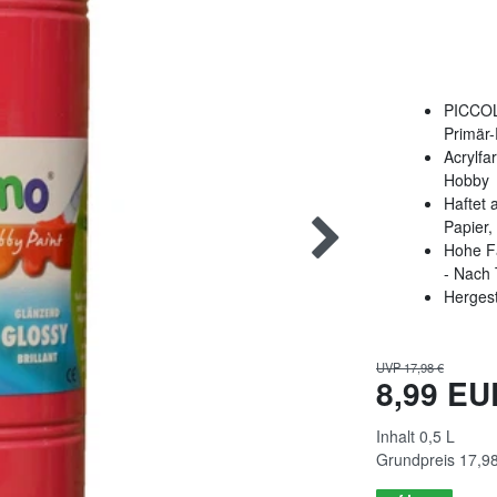
PICCOLI
Primär-
Acrylfa
Hobby
Haftet 
Papier, 
Hohe Fa
- Nach 
Hergest
UVP 17,98 €
8,99 E
Inhalt
0,5
L
Grundpreis
17,98