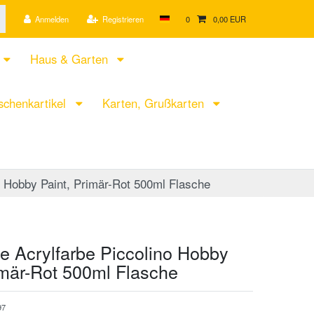
Anmelden
Registrieren
0
0,00 EUR
Haus & Garten
chenkartikel
Karten, Grußkarten
o Hobby Paint, Primär-Rot 500ml Flasche
 Acrylfarbe Piccolino Hobby
imär-Rot 500ml Flasche
97