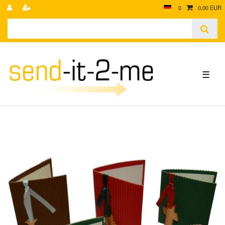
0
0,00 EUR
☰