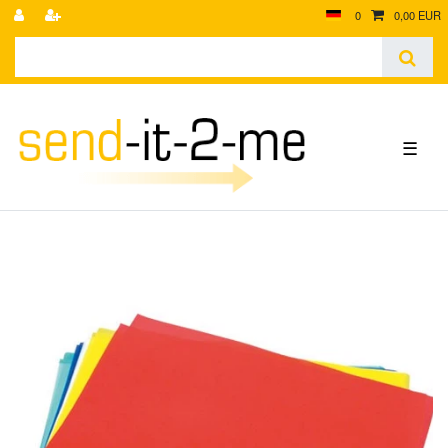
0
0,00 EUR
☰