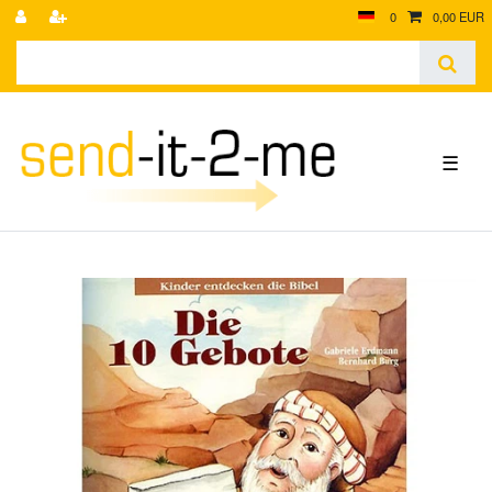
0
0,00 EUR
☰