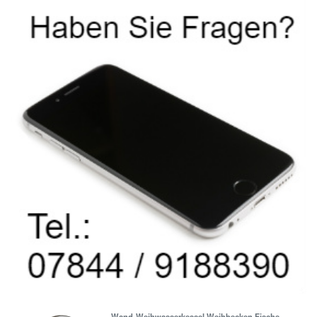
Wand-Weihwasserkessel Weihbecken Fische