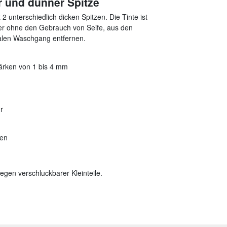
er und dünner Spitze
 unterschiedlich dicken Spitzen. Die Tinte ist
ser ohne den Gebrauch von Seife, aus den
malen Waschgang entfernen.
stärken von 1 bis 4 mm
r
ben
gen verschluckbarer Kleinteile.