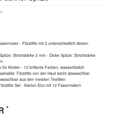
47
asermaler - Filzstifte mit 2 unterschiedlich dicken
pitze: Strichstärke 2 mm - Dicke Spitze: Strichstärke
mm
te für Kinder - 12 brillante Farben, wasserlöslich
shable: Filzstifte von der Haut leicht abwaschbar
waschbar aus den meisten Textilien
 Filzstifte Set - Karton-Etui mit 12 Fasermalern
*
UR