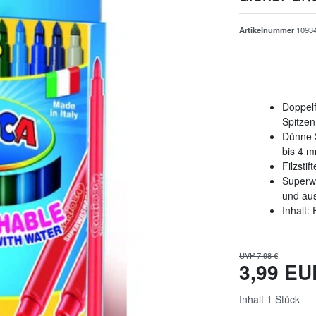
Artikelnummer
1093
Doppelf
Spitzen
Dünne S
bis 4 
Filzstif
Superwa
und aus
Inhalt:
UVP 7,98 €
3,99 E
Inhalt
1
Stück