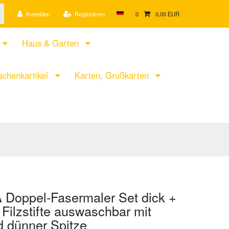
Anmelden
Registrieren
0
0,00 EUR
Haus & Garten
chenkartikel
Karten, Grußkarten
Doppel-Fasermaler Set dick +
 Filzstifte auswaschbar mit
d dünner Spitze