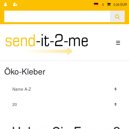
0
0,00 EUR
☰
Öko-Kleber