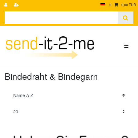
0
0,00 EUR
☰
Bindedraht & Bindegarn