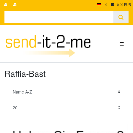
0
0,00 EUR
☰
Raffia-Bast