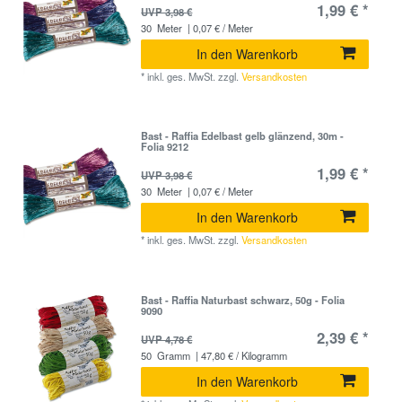
1,99 € *
UVP 3,98 €
30
Meter
| 0,07 € / Meter
In den Warenkorb
*
inkl. ges. MwSt.
zzgl.
Versandkosten
Bast - Raffia Edelbast gelb glänzend, 30m -
Folia 9212
1,99 € *
UVP 3,98 €
30
Meter
| 0,07 € / Meter
In den Warenkorb
*
inkl. ges. MwSt.
zzgl.
Versandkosten
Bast - Raffia Naturbast schwarz, 50g - Folia
9090
2,39 € *
UVP 4,78 €
50
Gramm
| 47,80 € / Kilogramm
In den Warenkorb