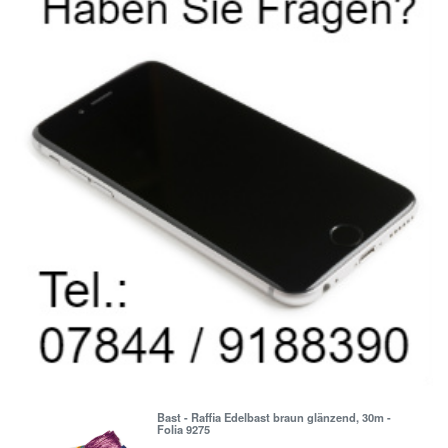
Bast - Raffia Edelbast braun glänzend, 30m -
Folia 9275