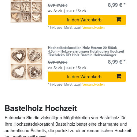
8,99 € *
UVP 17,98 €
45
Stück
| 0,20 € / Stück
In den Warenkorb
*
inkl. ges. MwSt.
zzgl.
Versandkosten
Hochzeitsdekoration Holz Herzen 20 Stück
4,5cm - Holzverzierungen Holzfiguren Hochzeit
Tischdeko DIY Holz Basteln Holzanhänger
8,99 € *
UVP 17,98 €
20
Stück
| 0,45 € / Stück
In den Warenkorb
*
inkl. ges. MwSt.
zzgl.
Versandkosten
Bastelholz Hochzeit
Entdecken Sie die vielseitigen Möglichkeiten von Bastelholz für
Ihre Hochzeitsdekoration! Bastelholz bietet eine charmante und
authentische Ästhetik, die perfekt zu einer romantischen Hochzeit
im Landhausstil passt.