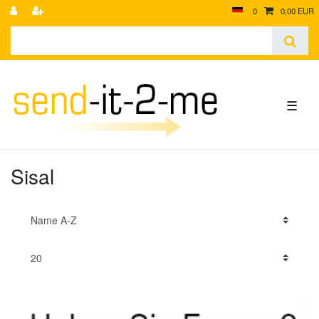
0
0,00 EUR
☰
Sisal