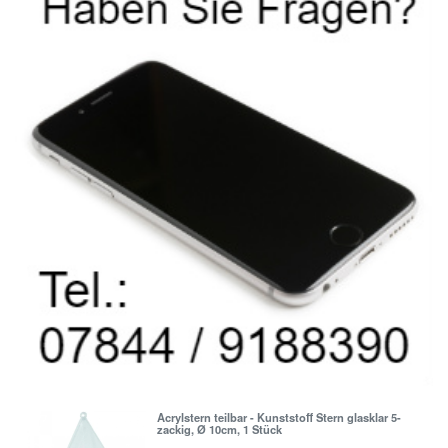
Acrylstern teilbar - Kunststoff Stern glasklar 5-
zackig, Ø 10cm, 1 Stück