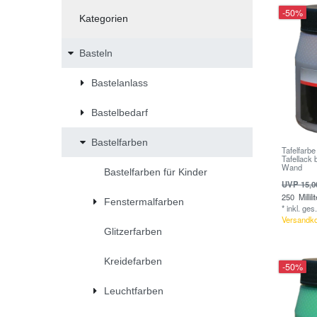
-50%
Kategorien
Basteln
Bastelanlass
Bastelbedarf
Bastelfarben
Tafelfarbe
Tafellack 
Wand
Bastelfarben für Kinder
UVP 15,0
250
Millili
Fenstermalfarben
*
inkl. ges
Versandk
Glitzerfarben
Kreidefarben
-50%
Leuchtfarben