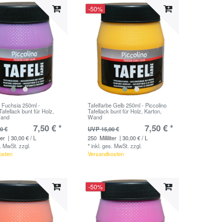
-50%
e Fuchsia 250ml -
Tafelfarbe Gelb 250ml - Piccolino
Tafellack bunt für Holz,
Tafellack bunt für Holz, Karton,
Wand
Wand
7,50 € *
7,50 € *
0 €
UVP 15,00 €
ter
| 30,00 € / L
250
Milliliter
| 30,00 € / L
s. MwSt.
zzgl.
*
inkl. ges. MwSt.
zzgl.
osten
Versandkosten
-50%