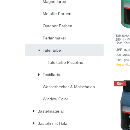
Magnetfarbe
Metallic-Farben
Outdoor Farben
Tafelfarb
Perlenmaker
250ml - Pi
Holz, Kar
UVP 15,0
Tafelfarbe
250
Millili
*
inkl. ges
Tafelfarbe Piccolino
Versandk
Textilfarbe
-50%
Wasserbecher & Malschalen
Window Color
Bastelmaterial
Basteln mit Holz