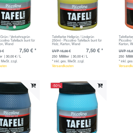
e Grün / Verkehrsgrün
Tafelfarbe Hellgrün / Lindgrün
Tafelfarb
ccolino Tafellack bunt für
250ml - Piccolino Tafellack bunt für
Piccolino 
ton, Wand
Holz, Karton, Wand
Karton, 
7,50 € *
7,50 € *
0 €
UVP 15,00 €
UVP 15,0
ter
| 30,00 € / L
250
Milliliter
| 30,00 € / L
250
Millili
. MwSt.
zzgl.
*
inkl. ges. MwSt.
zzgl.
*
inkl. ge
osten
Versandkosten
Versandk
-50%