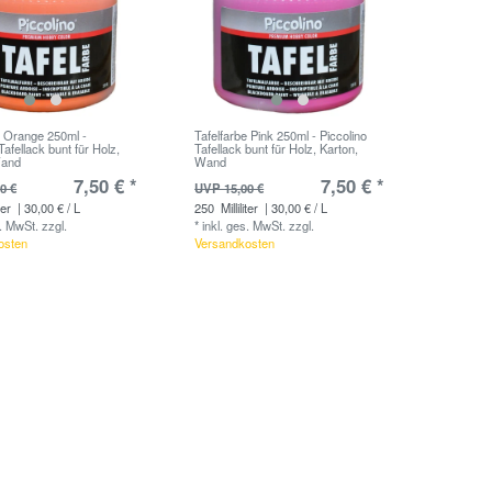
e Orange 250ml -
Tafelfarbe Pink 250ml - Piccolino
Tafellack bunt für Holz,
Tafellack bunt für Holz, Karton,
Wand
Wand
7,50 € *
7,50 € *
0 €
UVP 15,00 €
ter
| 30,00 € / L
250
Milliliter
| 30,00 € / L
s. MwSt.
zzgl.
*
inkl. ges. MwSt.
zzgl.
osten
Versandkosten