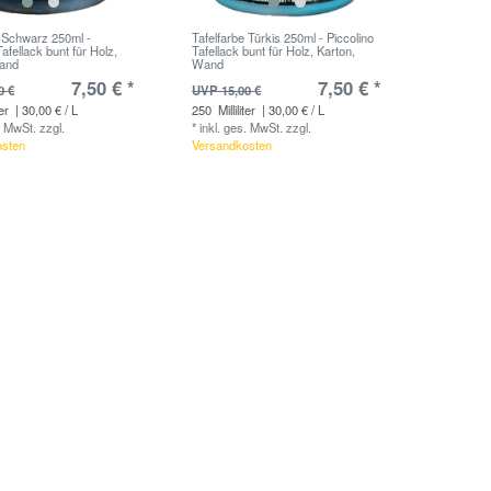
e Schwarz 250ml -
Tafelfarbe Türkis 250ml - Piccolino
Tafellack bunt für Holz,
Tafellack bunt für Holz, Karton,
Wand
Wand
7,50 € *
7,50 € *
0 €
UVP 15,00 €
ter
| 30,00 € / L
250
Milliliter
| 30,00 € / L
. MwSt.
zzgl.
*
inkl. ges. MwSt.
zzgl.
osten
Versandkosten