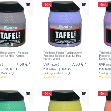
-50%
-50%
 Braun 250ml - Piccolino
Tafelfarbe Flieder / Violett 250ml -
Tafelfarb
bunt für Holz, Karton,
Piccolino Tafellack bunt für Holz,
Piccolino 
Karton, Wand
Karton, 
7,50 € *
7,50 € *
0 €
UVP 15,00 €
UVP 15,0
ter
| 30,00 € / L
250
Milliliter
| 30,00 € / L
250
Millili
. MwSt.
zzgl.
*
inkl. ges. MwSt.
zzgl.
*
inkl. ge
osten
Versandkosten
Versandk
-50%
-50%