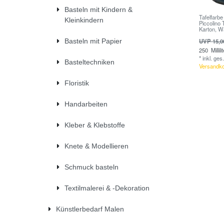
Basteln mit Kindern &
Tafelfarb
Kleinkindern
Piccolino 
Karton, 
Basteln mit Papier
UVP 15,0
250
Millili
*
inkl. ges
Basteltechniken
Versandk
Floristik
Handarbeiten
Kleber & Klebstoffe
Knete & Modellieren
Schmuck basteln
Textilmalerei & -Dekoration
Künstlerbedarf Malen