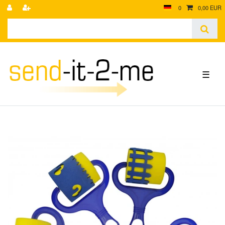
0
0,00 EUR
☰